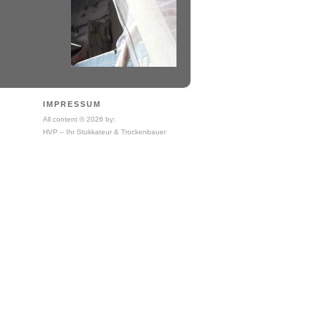
IMPRESSUM
All content © 2026 by:
HVP – Ihr Stukkateur & Trockenbauer